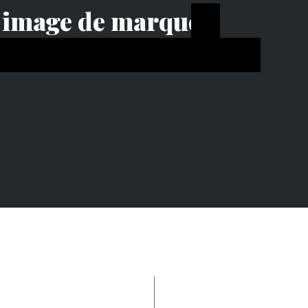
e image de marque ?
 et/ou ou le nom de votre en
e faire connaissance ?
institution
CONTINUER